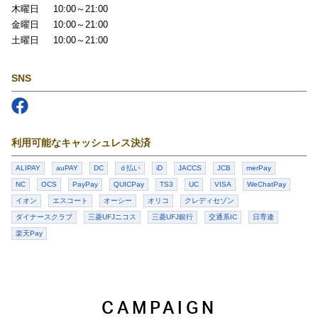
木曜日
10:00～21:00
金曜日
10:00～21:00
土曜日
10:00～21:00
SNS
Follow us on
Facebook
利用可能なキャッシュレス決済
ALIPAY
auPAY
DC
ｄ払い
iD
JACCS
JCB
merPay
NC
OCS
PayPay
QUICPay
TS3
UC
VISA
WeChatPay
イオン
エスコート
オーシー
オリコ
クレディセゾン
ダイナースクラブ
三菱UFJニコス
三菱UFJ銀行
交通系IC
日専連
楽天Pay
CAMPAIGN